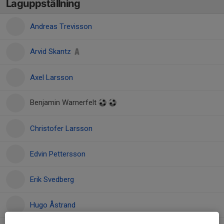
Laguppställning
Andreas Trevisson
Arvid Skantz
Axel Larsson
Benjamin Warnerfelt
Christofer Larsson
Edvin Pettersson
Erik Svedberg
Hugo Åstrand