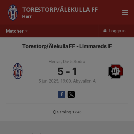
TORESTORP/ÄLEKULLA FF
Herr
Logga in
Matcher
Torestorp/Älekulla FF - Limmareds IF
Herrar, Div 5 Södra
5 - 1
5 jun 2025, 19:00, Äbyvallen A
Samling 17:45