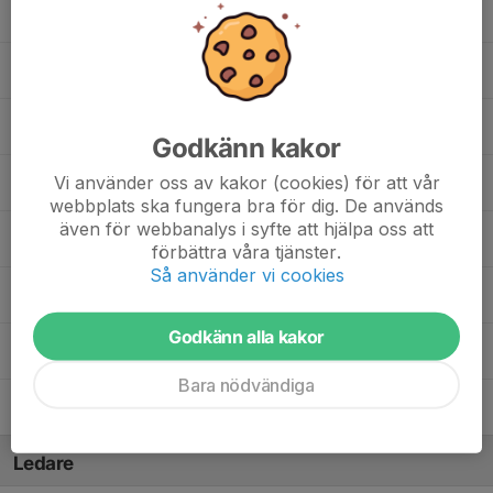
Isak Larsson
Jan Johansson
Linus Hellgren
Godkänn kakor
Vi använder oss av kakor (cookies) för att vår
Milton Sandberg
, Tidigare spelare
webbplats ska fungera bra för dig. De används
även för webbanalys i syfte att hjälpa oss att
Rasmus Jonsson
förbättra våra tjänster.
Så använder vi cookies
Rasmus Lundström Andersson
Godkänn alla kakor
Tor Ellnefors
Bara nödvändiga
Wilhelm Nydén
Ledare