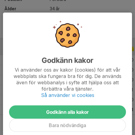
Ålder
34 år
ALLA SERIER
ALLA ÅR
Godkänn kakor
2026
1
0
0
0
Vi använder oss av kakor (cookies) för att vår
2025
5
1
0
0
webbplats ska fungera bra för dig. De används
2024
5
0
0
0
även för webbanalys i syfte att hjälpa oss att
förbättra våra tjänster.
2023
9
5
0
1
Så använder vi cookies
2022
1
0
0
0
Totalt
21
6
0
1
Godkänn alla kakor
Bara nödvändiga