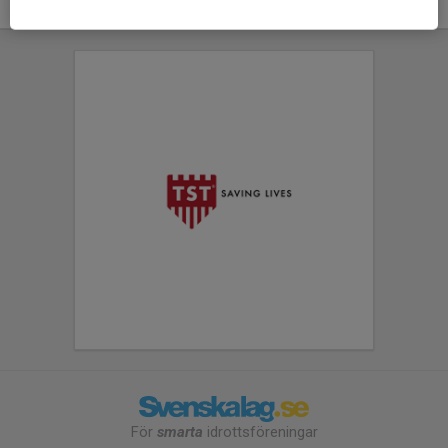
För
smarta
idrottsföreningar