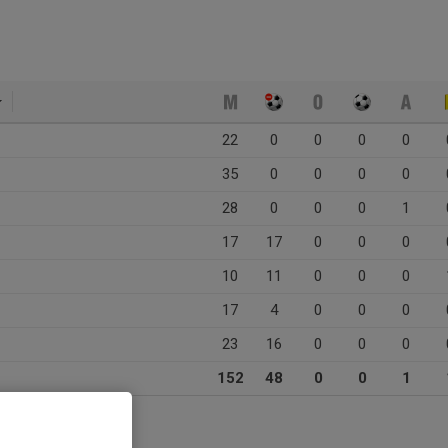
22
0
0
0
0
35
0
0
0
0
28
0
0
0
1
17
17
0
0
0
10
11
0
0
0
17
4
0
0
0
23
16
0
0
0
152
48
0
0
1