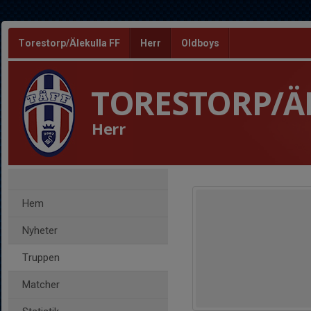
Torestorp/Älekulla FF
Herr
Oldboys
TORESTORP/Ä
Herr
Hem
Nyheter
Truppen
Matcher