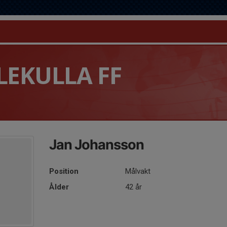
LEKULLA FF
Jan Johansson
Position
Målvakt
Ålder
42 år