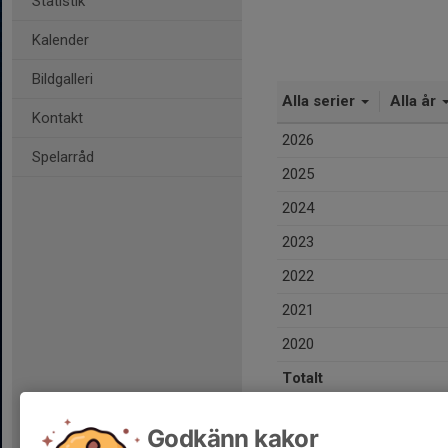
Statistik
Kalender
Bildgalleri
Alla serier
Alla år
Kontakt
2026
Spelarråd
2025
2024
2023
2022
2021
2020
Totalt
Godkänn kakor