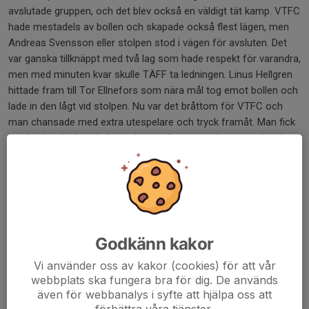
avslutade gruppen, och det blev också en väldigt tät kamp. VTFC
hade mestadels av bollen och skapade också flest lägen, men
Andreas Svensson eller stolpen stod i vägen för avsluten. Det
var ganska tillknäppt med två lag som hade respekt för varandra,
men med minuten kvar skulle TÄFF ta ledningen. Linus Hellgren
hittade fram till Tor Ellnefors som nära mål tog emot bollen och
lade in den lågt vid stolpen. Nu var det bråttom för VTFC och
man chansade med extra utespelare och tryck framåt. Man fick
med sekunder kvar in kvitteringen efter tre avslut varav det sista
hittade målet. Därmed blev det straffar och VTFC fick ett tidigt
övertag då TÄFF missade sin första straff. Men TÄFF kom
tillbaka när Andreas Svensson räddade den tredje och vad som
kunde blivit den avgörande straffen från VTFC. Framme i den
femte straffomgången gjorde han samma sak och nu fick
Jonathan Gustafsson chansen att skjuta TÄFF till final. Han var
Godkänn kakor
iskall i sitt utförande och TÄFF var klara för en guldmatch mot
Vi använder oss av kakor (cookies) för att vår
Fritsla.
webbplats ska fungera bra för dig. De används
även för webbanalys i syfte att hjälpa oss att
Final : TÄFF - Fritsla IF
förbättra våra tjänster.