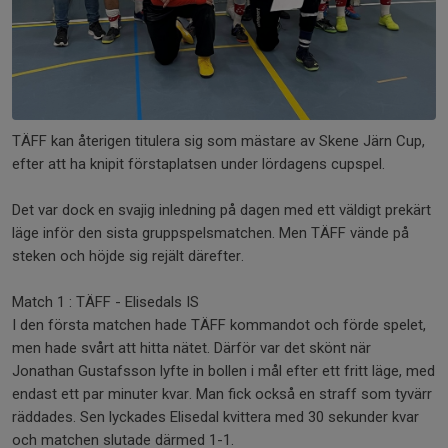
TÄFF kan återigen titulera sig som mästare av Skene Järn Cup,
efter att ha knipit förstaplatsen under lördagens cupspel.
Det var dock en svajig inledning på dagen med ett väldigt prekärt
läge inför den sista gruppspelsmatchen. Men TÄFF vände på
steken och höjde sig rejält därefter.
Match 1 : TÄFF - Elisedals IS
I den första matchen hade TÄFF kommandot och förde spelet,
men hade svårt att hitta nätet. Därför var det skönt när
Jonathan Gustafsson lyfte in bollen i mål efter ett fritt läge, med
endast ett par minuter kvar. Man fick också en straff som tyvärr
räddades. Sen lyckades Elisedal kvittera med 30 sekunder kvar
och matchen slutade därmed 1-1.