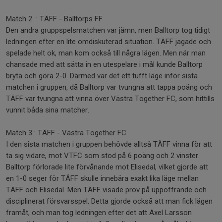
Match 2 : TÄFF - Balltorps FF
Den andra gruppspelsmatchen var jämn, men Balltorp tog tidigt
ledningen efter en lite omdiskuterad situation. TÄFF jagade och
spelade helt ok, man kom också till några lägen. Men när man
chansade med att sätta in en utespelare i mål kunde Balltorp
bryta och göra 2-0. Därmed var det ett tufft läge inför sista
matchen i gruppen, då Balltorp var tvungna att tappa poäng och
TÄFF var tvungna att vinna över Västra Together FC, som hittills
vunnit båda sina matcher.
Match 3 : TÄFF - Västra Together FC
I den sista matchen i gruppen behövde alltså TÄFF vinna för att
ta sig vidare, mot VTFC som stod på 6 poäng och 2 vinster.
Balltorp förlorade lite förvånande mot Elisedal, vilket gjorde att
en 1-0 seger för TÄFF skulle innebära exakt lika läge mellan
TÄFF och Elisedal. Men TÄFF visade prov på uppoffrande och
disciplinerat försvarsspel. Detta gjorde också att man fick lägen
framåt, och man tog ledningen efter det att Axel Larsson