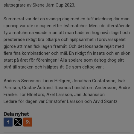
slutsegrare av Skene Järn Cup 2023.
Summerat var det en svängig dag med en tuff inledning där man
i princip var ute ur cupen efter två matcher. Men i de återstående
fyra matcherna visade man att man hade en hög nivå i laget och
presterade riktigt bra. Skärpa och hjälpsamhet i försvarsspelet
gjorde att man fick lägen framåt. Och det lossnade rejält med
flera fina kombinationer och mål. En riktigt fin insats och en skön
start på året för föreningen! Alla spelare som deltog drog sitt
strå till stacken och hjälptes åt. De som deltog var :
Andreas Svensson, Linus Hellgren, Jonathan Gustafsson, Isak
Persson, Gustav Åstrand, Rasmus Lundström Andersson, André
Franke, Tor Ellnefors, Axel Larsson, Jan Johansson.
Ledare för dagen var Christofer Larsson och Arvid Skantz.
Dela nyhet