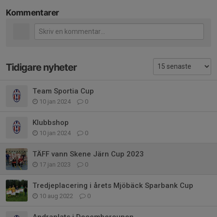
Kommentarer
Tidigare nyheter
Team Sportia Cup
10 jan 2024
0
Klubbshop
10 jan 2024
0
TÄFF vann Skene Järn Cup 2023
17 jan 2023
0
Tredjeplacering i årets Mjöbäck Sparbank Cup
10 aug 2022
0
Andraplats i Decembercupen