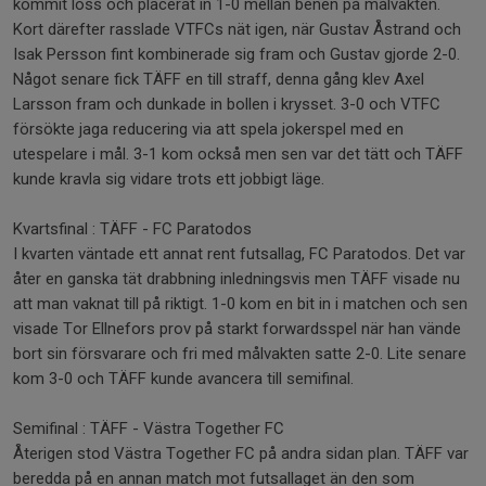
kommit loss och placerat in 1-0 mellan benen på målvakten.
Kort därefter rasslade VTFCs nät igen, när Gustav Åstrand och
Isak Persson fint kombinerade sig fram och Gustav gjorde 2-0.
Något senare fick TÄFF en till straff, denna gång klev Axel
Larsson fram och dunkade in bollen i krysset. 3-0 och VTFC
försökte jaga reducering via att spela jokerspel med en
utespelare i mål. 3-1 kom också men sen var det tätt och TÄFF
kunde kravla sig vidare trots ett jobbigt läge.
Kvartsfinal : TÄFF - FC Paratodos
I kvarten väntade ett annat rent futsallag, FC Paratodos. Det var
åter en ganska tät drabbning inledningsvis men TÄFF visade nu
att man vaknat till på riktigt. 1-0 kom en bit in i matchen och sen
visade Tor Ellnefors prov på starkt forwardsspel när han vände
bort sin försvarare och fri med målvakten satte 2-0. Lite senare
kom 3-0 och TÄFF kunde avancera till semifinal.
Semifinal : TÄFF - Västra Together FC
Återigen stod Västra Together FC på andra sidan plan. TÄFF var
beredda på en annan match mot futsallaget än den som