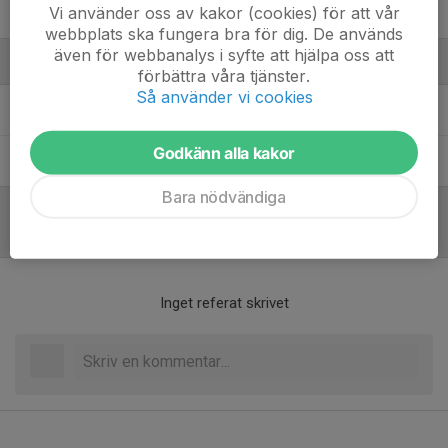
Vi använder oss av kakor (cookies) för att vår
Tor Ellnefors
webbplats ska fungera bra för dig. De används
även för webbanalys i syfte att hjälpa oss att
Ledare
förbättra våra tjänster.
Så använder vi cookies
Miro Mijatovic
Huvudtränare
Godkänn alla kakor
Tore Larsson
Ass. tränare & ledare U-lag
Bara nödvändiga
Referat
Inget referat skrivet