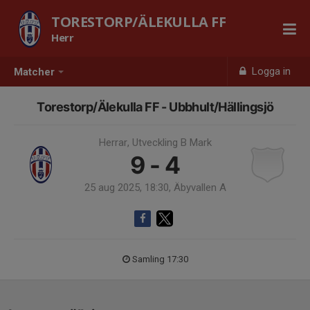
TORESTORP/ÄLEKULLA FF
Herr
Logga in
Matcher
Torestorp/Älekulla FF - Ubbhult/Hällingsjö
Herrar, Utveckling B Mark
9 - 4
25 aug 2025, 18:30, Äbyvallen A
Samling 17:30