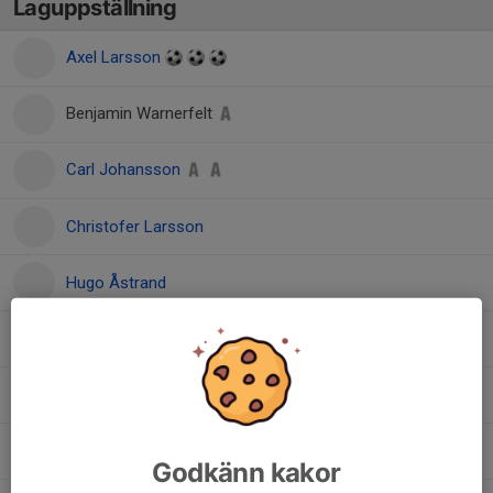
Laguppställning
Axel Larsson
Benjamin Warnerfelt
Carl Johansson
Christofer Larsson
Hugo Åstrand
Isak Larsson
Jan Johansson
Linus Hellgren
Godkänn kakor