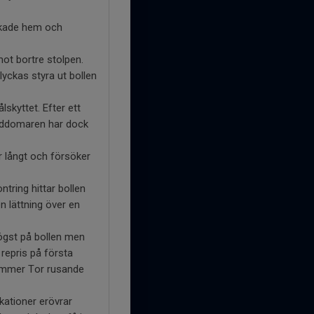
ackade hem och
ot bortre stolpen.
lyckas styra ut bollen
lskyttet. Efter ett
vuddomaren har dock
r långt och försöker
ntring hittar bollen
en lättning över en
högst på bollen men
 repris på första
 kommer Tor rusande
kationer erövrar