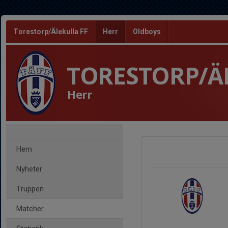
Torestorp/Älekulla FF
Herr
Oldboys
TORESTORP/Ä
Herr
Hem
Nyheter
Truppen
Matcher