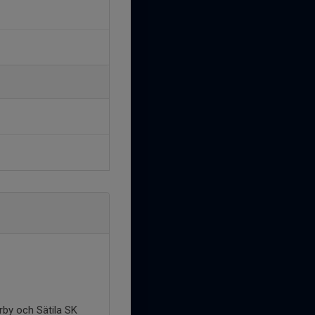
rby och Sätila SK