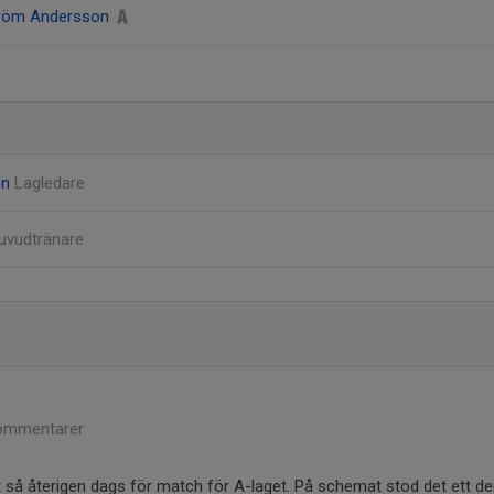
röm Andersson
on
Lagledare
uvudtränare
ommentarer
så återigen dags för match för A-laget. På schemat stod det ett de