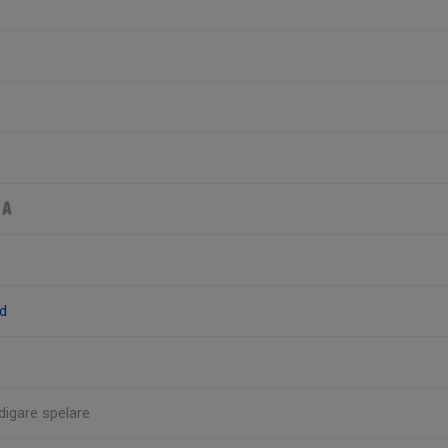
id
idigare spelare