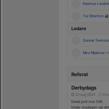
Rasmus Lundst
Tor Ellnefors
Ledare
Gunnar Svenss
Miro Mijatovic
H
Referat
Derbydags
23 aug 2024
0 k
Delad pott mot SSK
Under onsdagen var det 