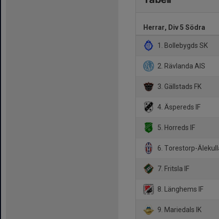
Herrar, Div 5 Södra
1. Bollebygds SK
2. Rävlanda AIS
3. Gällstads FK
4. Äspereds IF
5. Horreds IF
6. Torestorp-Älekull
7. Fritsla IF
8. Länghems IF
9. Mariedals IK