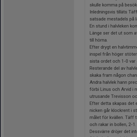
skulle komma på besök
Inledningsvis tilläts T
satsade mestadels på lå
En stund i halvleken k
Länge ser det ut som at
till hörna.
Efter drygt en halvtimme
inspel från höger stöt
sista ordet och 1-0 var 
Resterande del av halvl
skaka fram någon chans. 
Andra halvlek hann preci
förbi Linus och Arvid i 
utrusande Trevisson och
Efter detta skapas det 
nicken går klockrent i s
målet för kvällen. Täff
och rakar in bollen, 2-1.
Dessvärre dröjer det in