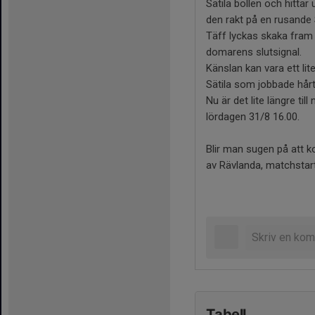
Sätila bollen och hittar
den rakt på en rusande 
Täff lyckas skaka fram n
domarens slutsignal.
Känslan kan vara ett li
Sätila som jobbade hår
Nu är det lite längre ti
lördagen 31/8 16.00.
Blir man sugen på att k
av Rävlanda, matchstart
Tabell