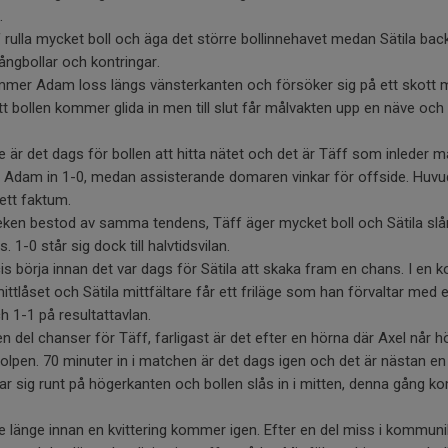
.
äff rulla mycket boll och äga det större bollinnehavet medan Sätila b
ngbollar och kontringar.
ommer Adam loss längs vänsterkanten och försöker sig på ett skott m
t bollen kommer glida in men till slut får målvakten upp en näve och 
 är det dags för bollen att hitta nätet och det är Täff som inleder må
er Adam in 1-0, medan assisterande domaren vinkar för offside. Hu
ett faktum.
eken bestod av samma tendens, Täff äger mycket boll och Sätila slå
1-0 står sig dock till halvtidsvilan.
s börja innan det var dags för Sätila att skaka fram en chans. I en ko
mittlåset och Sätila mittfältare får ett friläge som han förvaltar med 
 1-1 på resultattavlan.
en del chanser för Täff, farligast är det efter en hörna där Axel når 
tolpen. 70 minuter in i matchen är det dags igen och det är nästan en
 tar sig runt på högerkanten och bollen slås in i mitten, denna gång
te länge innan en kvittering kommer igen. Efter en del miss i kommuni