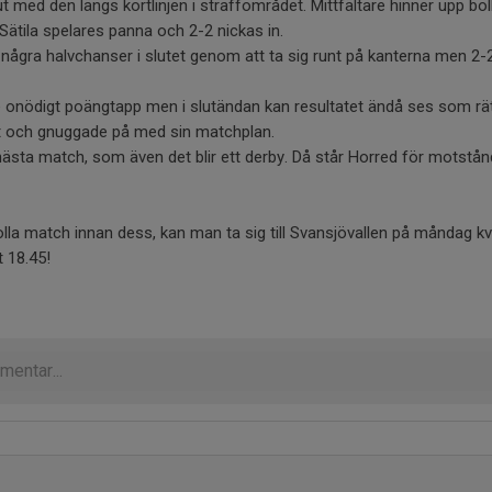
 ut med den längs kortlinjen i straffområdet. Mittfältare hinner upp bol
Sätila spelares panna och 2-2 nickas in.
ågra halvchanser i slutet genom att ta sig runt på kanterna men 2-2 s
te onödigt poängtapp men i slutändan kan resultatet ändå ses som rät
t och gnuggade på med sin matchplan.
ll nästa match, som även det blir ett derby. Då står Horred för motstå
olla match innan dess, kan man ta sig till Svansjövallen på måndag kv
 18.45!