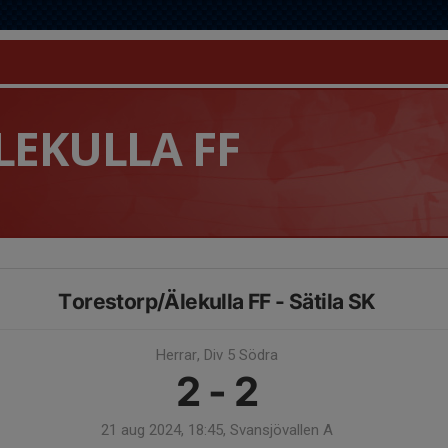
LEKULLA FF
Torestorp/Älekulla FF - Sätila SK
Herrar, Div 5 Södra
2 - 2
21 aug 2024, 18:45, Svansjövallen A