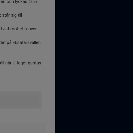
len och lyckas få in
tår sig till
tvist mot ett envist
ndet på Eksätersvallen,
äll när U-laget gästas